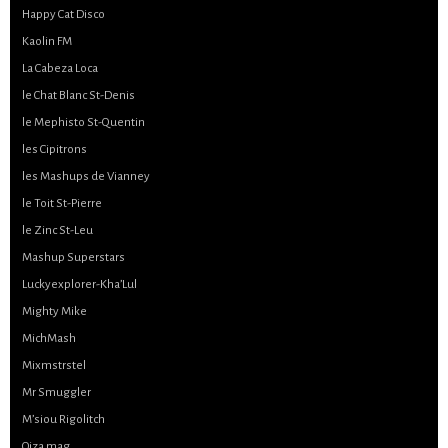
Happy Cat Disco
Kaolin FM
La Cabeza Loca
le Chat Blanc St-Denis
le Mephisto St-Quentin
les Cipitrons
les Mashups de Vianney
le Toit St-Pierre
le Zinc St-Leu
Mashup Superstars
Luckyexplorer-Kha’Lul
Mighty Mike
MichMash
Mixmstrstel
Mr Smuggler
M’siou Rigolitch
Oiza mag