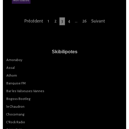
Non classé
Navigation des articles
Précédent
1
2
3
4
…
26
Suivant
Skibilipotes
Amoraboy
Assal
Athom
Banquise FM
Bar les Valseuses Vannes
Bogoss Bootleg
le Chaudron
Chocomang
C’Rock Radio