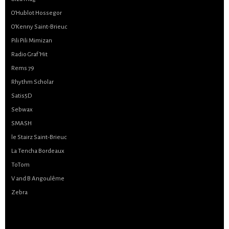
O’Hublot Hossegor
O’Kenny Saint-Brieuc
Pili Pili Mimizan
Radio Graf’Hit
Rems 79
Rhythm Scholar
Satis5D
Sebwax
SMASH
le Stairz Saint-Brieuc
La Tencha Bordeaux
ToTom
V and B Angoulême
Zebra