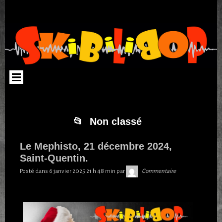
Aller au contenu
Skip to NAV_MENU-3
Non classé
Le Mephisto, 21 décembre 2024,
Saint-Quentin.
Skibilibop
Posté dans
6 janvier 2025 21 h 48 min
par
Commentaire