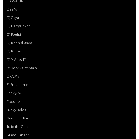
DAW-GUN
DeeM
DJ Gaya
DJ Harry Cover
DJ Poulpi
DJ Konrad Useo
DJ Rudec
DJ Y Alias JY
le Dock Saint-Malo
DRA’Man
El Presidente
Fonky-M
Fissunix
Funky Belek
GoodChill Bar
Julio the Great
Grave Danger