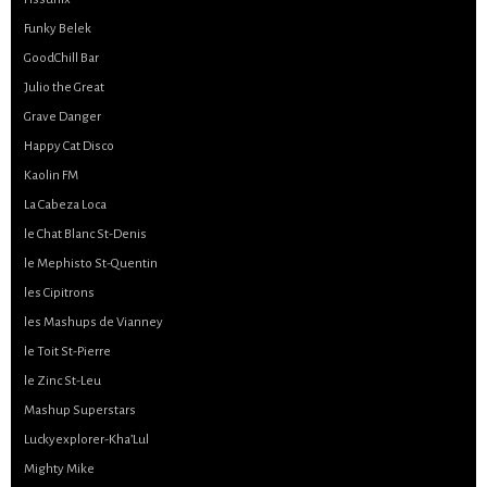
Funky Belek
GoodChill Bar
Julio the Great
Grave Danger
Happy Cat Disco
Kaolin FM
La Cabeza Loca
le Chat Blanc St-Denis
le Mephisto St-Quentin
les Cipitrons
les Mashups de Vianney
le Toit St-Pierre
le Zinc St-Leu
Mashup Superstars
Luckyexplorer-Kha’Lul
Mighty Mike