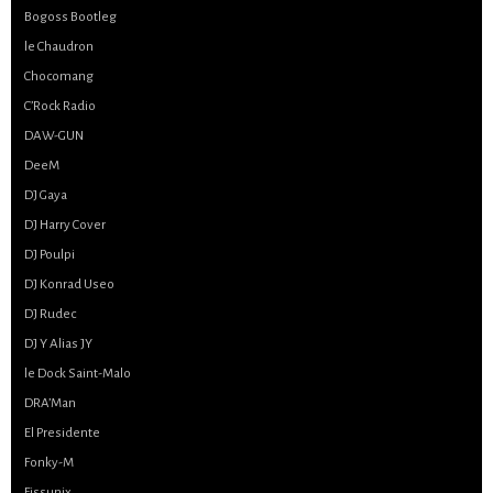
Bogoss Bootleg
le Chaudron
Chocomang
C’Rock Radio
DAW-GUN
DeeM
DJ Gaya
DJ Harry Cover
DJ Poulpi
DJ Konrad Useo
DJ Rudec
DJ Y Alias JY
le Dock Saint-Malo
DRA’Man
El Presidente
Fonky-M
Fissunix