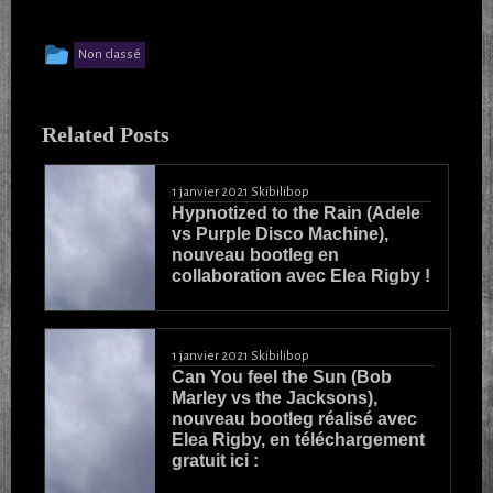
Cet article a été publié dans
Non classé
Related Posts
1 janvier 2021
Skibilibop
Hypnotized to the Rain (Adele
vs Purple Disco Machine),
nouveau bootleg en
collaboration avec Elea Rigby !
1 janvier 2021
Skibilibop
Can You feel the Sun (Bob
Marley vs the Jacksons),
nouveau bootleg réalisé avec
Elea Rigby, en téléchargement
gratuit ici :