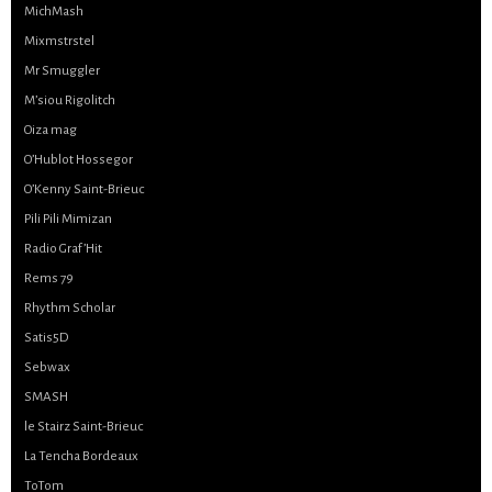
MichMash
Mixmstrstel
Mr Smuggler
M’siou Rigolitch
Oiza mag
O’Hublot Hossegor
O’Kenny Saint-Brieuc
Pili Pili Mimizan
Radio Graf’Hit
Rems 79
Rhythm Scholar
Satis5D
Sebwax
SMASH
le Stairz Saint-Brieuc
La Tencha Bordeaux
ToTom